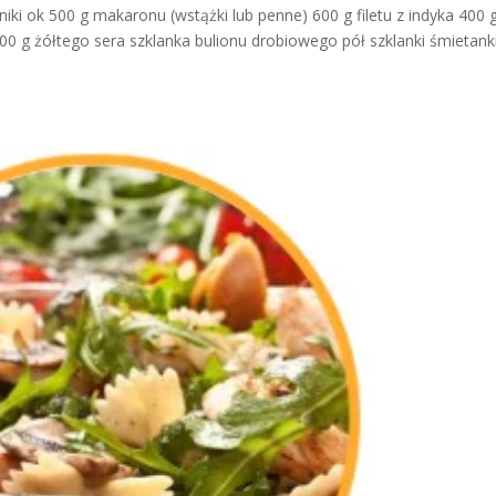
iki ok 500 g makaronu (wstążki lub penne) 600 g filetu z indyka 400 
0 g żółtego sera szklanka bulionu drobiowego pół szklanki śmietank