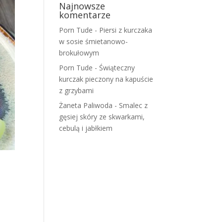
Najnowsze
komentarze
Porn Tude
-
Piersi z kurczaka
w sosie śmietanowo-
brokułowym
Porn Tude
-
Świąteczny
kurczak pieczony na kapuście
z grzybami
Żaneta Paliwoda
-
Smalec z
gęsiej skóry ze skwarkami,
cebulą i jabłkiem