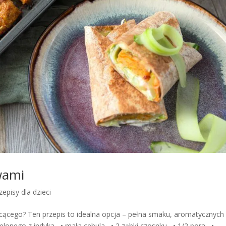
ywami
zepisy dla dzieci
ycącego? Ten przepis to idealna opcja – pełna smaku, aromatycznych
elonego z indyka • mała cebula • 2 ząbki czosnku • 1/2 pora •...