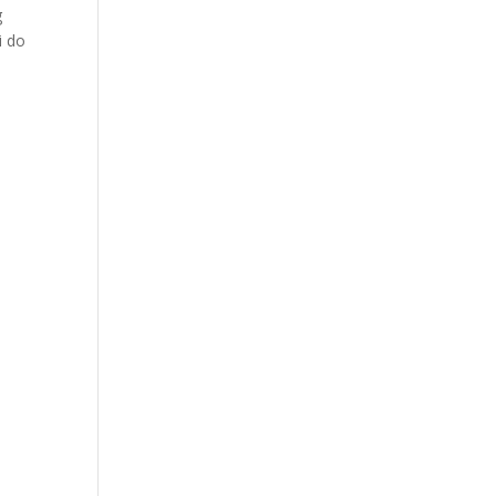
g
i do