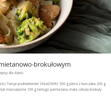
e śmietanowo-brokułowym
episy dla dzieci
ieści Twoje podniebienie! SKŁADNIKI: 500 g piersi z kurczaka 200 g
ia lub mascarpone 100 g tartego parmezanu mała cebula brokuły