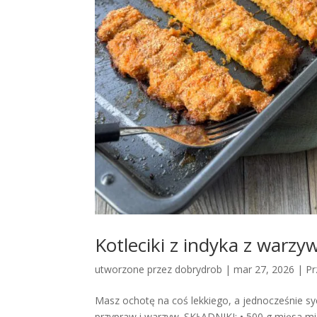
Kotleciki z indyka z warz
utworzone przez
dobrydrob
|
mar 27, 2026
|
Pr
Masz ochotę na coś lekkiego, a jednocześnie s
przypraw i warzyw. SKŁADNIKI: • 500 g mięsa mi