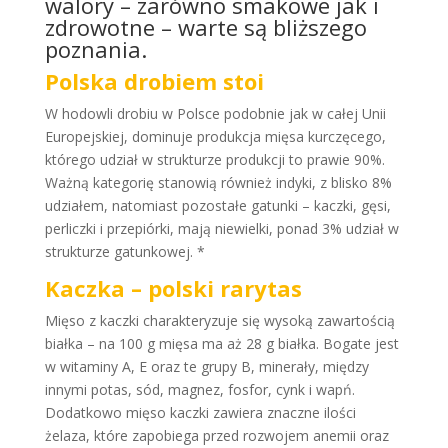
walory – zarówno smakowe jak i
zdrowotne – warte są bliższego
poznania.
Polska drobiem stoi
W hodowli drobiu w Polsce podobnie jak w całej Unii
Europejskiej, dominuje produkcja mięsa kurczęcego,
którego udział w strukturze produkcji to prawie 90%.
Ważną kategorię stanowią również indyki, z blisko 8%
udziałem, natomiast pozostałe gatunki – kaczki, gęsi,
perliczki i przepiórki, mają niewielki, ponad 3% udział w
strukturze gatunkowej. *
Kaczka – polski rarytas
Mięso z kaczki charakteryzuje się wysoką zawartością
białka – na 100 g mięsa ma aż 28 g białka. Bogate jest
w witaminy A, E oraz te grupy B, minerały, między
innymi potas, sód, magnez, fosfor, cynk i wapń.
Dodatkowo mięso kaczki zawiera znaczne ilości
żelaza, które zapobiega przed rozwojem anemii oraz