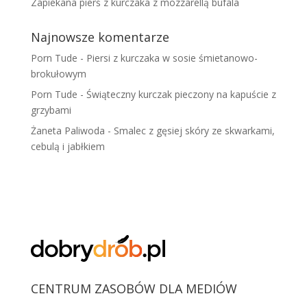
Zapiekana pierś z kurczaka z mozzarellą bufala
Najnowsze komentarze
Porn Tude
-
Piersi z kurczaka w sosie śmietanowo-
brokułowym
Porn Tude
-
Świąteczny kurczak pieczony na kapuście z
grzybami
Żaneta Paliwoda
-
Smalec z gęsiej skóry ze skwarkami,
cebulą i jabłkiem
CENTRUM ZASOBÓW DLA MEDIÓW