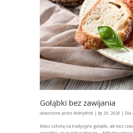
Gołąbki bez zawijania
utworzone przez
dobrydrob
|
lip 29, 2026
|
Dla 
Masz ochotę na tradycyjne gołąbki, ale bez cza
wszystko, co w nich najlepsze – delikatne mię