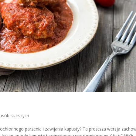
osób starszych
sochłonnego parzenia i zawijania kapusty? Ta prostsza wersja zacho
so, kaszę, młodą kapustę i aromatyczny sos pomidorowy. SKŁADNIKI: