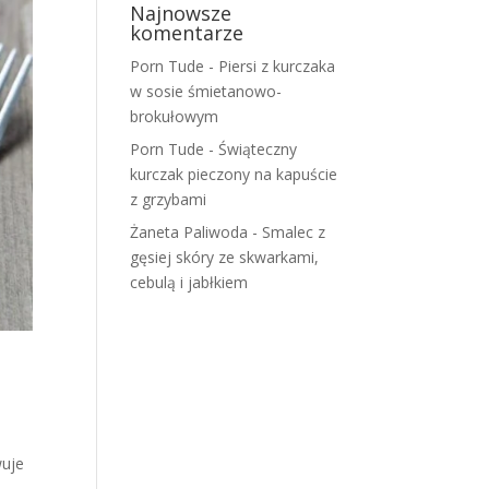
Najnowsze
komentarze
Porn Tude
-
Piersi z kurczaka
w sosie śmietanowo-
brokułowym
Porn Tude
-
Świąteczny
kurczak pieczony na kapuście
z grzybami
Żaneta Paliwoda
-
Smalec z
gęsiej skóry ze skwarkami,
cebulą i jabłkiem
wuje