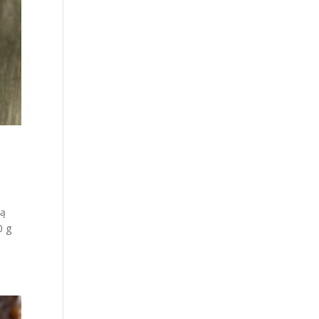
zą
0 g