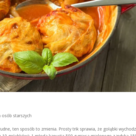
a osób starszych
udne, ten sposób to zmienia. Prosty trik sprawia, że gołąbki wychod
na 10 gołąbków): 1 młoda kapusta 500 g mięsa mielonego z indyka 15