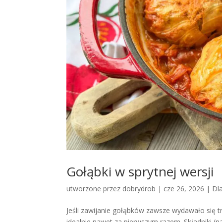
Gołąbki w sprytnej wersji
utworzone przez
dobrydrob
|
cze 26, 2026
|
Dl
Jeśli zawijanie gołąbków zawsze wydawało się tr
idealnie nawet za pierwszym razem. Składniki (