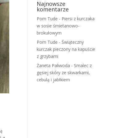
Najnowsze
komentarze
Porn Tude
-
Piersi z kurczaka
w sosie śmietanowo-
brokułowym
Porn Tude
-
Świąteczny
kurczak pieczony na kapuście
z grzybami
Żaneta Paliwoda
-
Smalec z
gęsiej skóry ze skwarkami,
cebulą i jabłkiem
zą
0 g