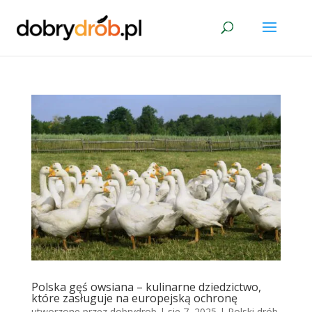
Polska gęś owsiana – kulinarne dziedzictwo,
które zasługuje na europejską ochronę
utworzone przez
dobrydrob
|
sie 7, 2025
|
Polski drób