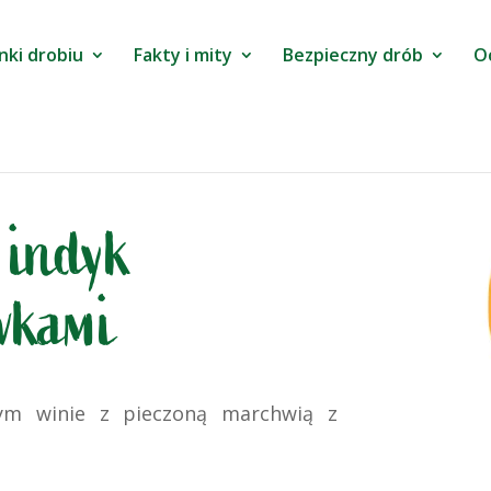
nki drobiu
Fakty i mity
Bezpieczny drób
O
 indyk
wkami
ym winie z pieczoną marchwią z