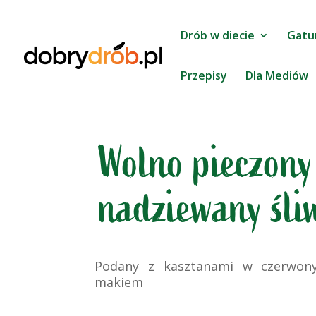
Drób w diecie
Gatu
Przepisy
Dla Mediów
Wolno pieczony
nadziewany śli
Podany z kasztanami w czerwon
makiem