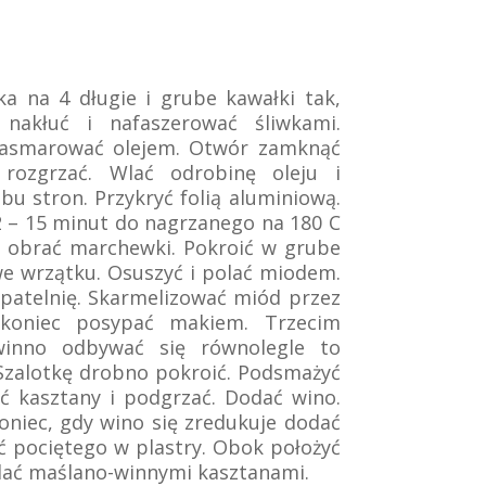
yka na 4 długie i grube kawałki tak,
nakłuć i nafaszerować śliwkami.
 nasmarować olejem. Otwór zamknąć
ę rozgrzać. Wlać odrobinę oleju i
bu stron. Przykryć folią aluminiową.
2 – 15 minut do nagrzanego na 180 C
e obrać marchewki. Pokroić w grube
we wrzątku. Osuszyć i polać miodem.
patelnię. Skarmelizować miód przez
koniec posypać makiem. Trzecim
winno odbywać się równolegle to
Szalotkę drobno pokroić. Podsmażyć
ć kasztany i podgrzać. Dodać wino.
niec, gdy wino się zredukuje dodać
 pociętego w plastry. Obok położyć
lać maślano-winnymi kasztanami.