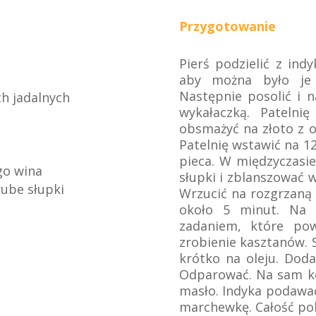
Przygotowanie
Pierś podzielić z ind
aby można było je 
Następnie posolić i
h jadalnych
wykałaczką. Patelni
obsmażyć na złoto z o
Patelnię wstawić na 1
pieca. W międzyczasi
go wina
słupki i zblanszować 
rube słupki
Wrzucić na rozgrzaną 
około 5 minut. Na 
zadaniem, które po
zrobienie kasztanów. 
krótko na oleju. Doda
Odparować. Na sam ko
masło. Indyka podawać
marchewkę. Całość po