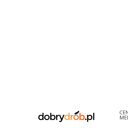
CE
ME