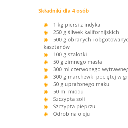
Składniki dla 4 osób
1 kg piersi z indyka
250 g śliwek kalifornijskich
500 g obranych i obgotowanyc
kasztanów
100 g szalotki
50 g zimnego masła
300 ml czerwonego wytrawne
300 g marchewki pociętej w g
50 g uprażonego maku
50 ml miodu
Szczypta soli
Szczypta pieprzu
Odrobina oleju