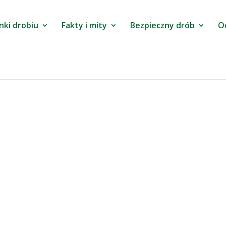
nki drobiu
Fakty i mity
Bezpieczny drób
O