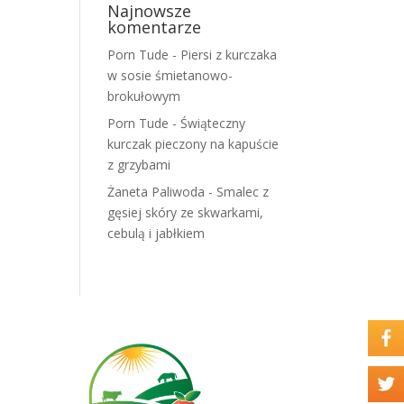
Najnowsze
komentarze
Porn Tude
-
Piersi z kurczaka
w sosie śmietanowo-
brokułowym
Porn Tude
-
Świąteczny
kurczak pieczony na kapuście
z grzybami
Żaneta Paliwoda
-
Smalec z
gęsiej skóry ze skwarkami,
cebulą i jabłkiem