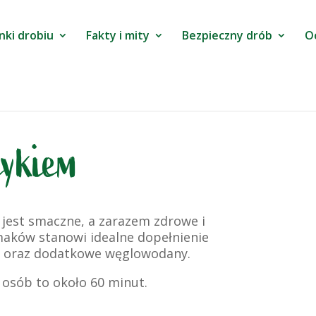
nki drobiu
Fakty i mity
Bezpieczny drób
O
dykiem
e jest smaczne, a zarazem zdrowe i
smaków stanowi idealne dopełnienie
ne oraz dodatkowe węglowodany.
 osób to około 60 minut.