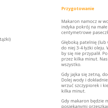
Przygotowanie
Makaron namocz w wodz
indyka pokrój na małe 
centymetrowe paseczki
ążki)
Głęboką patelnię (lub
do niej 3-4 łyżki olej
by się nie przypalił. P
przez kilka minut. Nas
wszystko.
Gdy jajka się zetną, d
Dolej wody i dokładni
wrzuć szczypiorek i ki
kilka minut.
Gdy makaron będzie mi
posiekanymi orzeszka