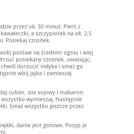
ie przez ok. 30 minut. Pierś z
kawałeczki, a szczypiorek na ok. 2,5
. Posiekaj czosnek.
 wok) postaw na średnim ogniu i wlej
u. Wrzuć posiekany czosnek, uważając,
o chwili dorzucić indyka i smaż go
tępnie wbij jajka i zamieszaj
odaj cukier, sos sojowy i makaron.
e wszystko wymieszaj. Następnie
ełki. Smaż wszystko jeszcze przez
ękki, danie jest gotowe. Posyp je
mi.