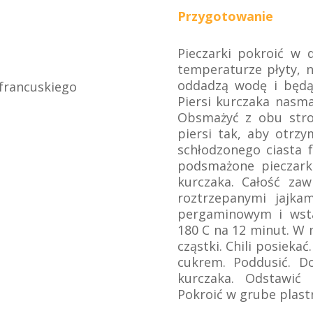
Przygotowanie
Pieczarki pokroić w d
temperaturze płyty, n
oddadzą wodę i będą 
 francuskiego
Piersi kurczaka nasma
Obsmażyć z obu stron
piersi tak, aby otrz
schłodzonego ciasta 
podsmażone pieczarki
kurczaka. Całość za
roztrzepanymi jajka
pergaminowym i wsta
180 C na 12 minut. W 
cząstki. Chili posieka
cukrem. Poddusić. D
kurczaka. Odstawić 
Pokroić w grube plast