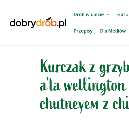
Drób w diecie
Gatu
Przepisy
Dla Mediów
Kurczak z grzyb
a’la wellington
chutneyem z chi