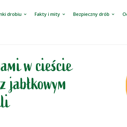
nki drobiu
Fakty i mity
Bezpieczny drób
O
ami w cieście
 z jabłkowym
li