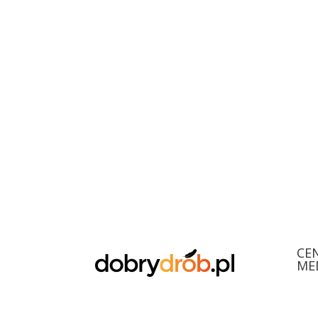
CE
ME