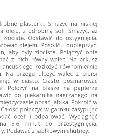
robne plasterki. Smażyć na niskiej
a oleju, z odrobiną soli. Smażyć, aż
złociste. Odstawić do ostygnięcia.
rować olejem. Posolić i popieprzyć.
, aby były złociste. Połączyć obie
ymać z nich równy walec. Na arkusz
francuskiego rozłożyć równomiernie
. Na brzegu ułożyć walec z piersi
winąć w ciasto. Ciasto posmarować
mi. Położyć na blasze na papierze
wić do piekarnika nagrzanego na
międzyczasie obrać jabłka. Pokroić w
ć. Całość połączyć w garnku zasypując
odać ocet i odparować. Wyciągnąć
na 5-6 minut do przestygnięcia.
ry. Podawać z jabłkowym chutney.