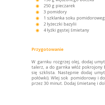
250 g pieczarek
3 pomidory
1 szklanka soku pomidorowe
2 łyżeczki bazylii
4 łyżki gęstej śmietany
Przygotowanie
W garnku rozgrzej olej, dodaj umy
talerz, a do garnka włóż pokrojony 
się szklista. Następnie dodaj umy
połówki). Wlej sok pomidorowy i d
przez 30 minut. Dodaj śmietanę i do