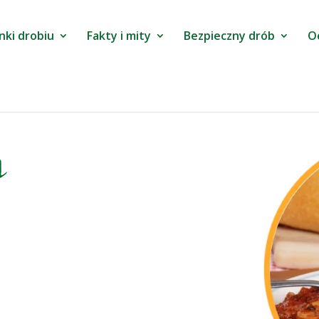
nki drobiu
Fakty i mity
Bezpieczny drób
O
a