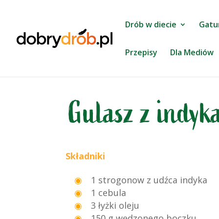
Drób w diecie
Gatu
Przepisy
Dla Mediów
Gulasz z indyk
Składniki
1 strogonow z udźca indyka
1 cebula
3 łyżki oleju
150 g wędzonego boczku